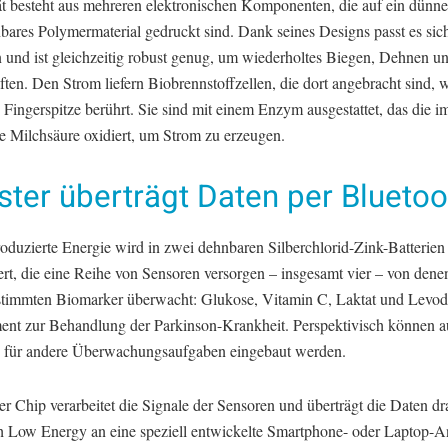
t besteht aus mehreren elektronischen Komponenten, die auf ein dünnes
bares Polymermaterial gedruckt sind. Dank seines Designs passt es si
n und ist gleichzeitig robust genug, um wiederholtes Biegen, Dehnen 
ften. Den Strom liefern Biobrennstoffzellen, die dort angebracht sind, 
 Fingerspitze berührt. Sie sind mit einem Enzym ausgestattet, das die 
ne Milchsäure oxidiert, um Strom zu erzeugen.
ster überträgt Daten per Bluetoo
roduzierte Energie wird in zwei dehnbaren Silberchlorid-Zink-Batterien
rt, die eine Reihe von Sensoren versorgen – insgesamt vier – von dene
stimmten Biomarker überwacht: Glukose, Vitamin C, Laktat und Levod
nt zur Behandlung der Parkinson-Krankheit. Perspektivisch können 
 für andere Überwachungsaufgaben eingebaut werden.
er Chip verarbeitet die Signale der Sensoren und überträgt die Daten dr
h Low Energy an eine speziell entwickelte Smartphone- oder Laptop