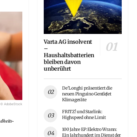
Varta AG insolvent
–
Haushaltsbatterien
bleiben davon
unberührt
De’Longhi präsentiert die
neuen Pinguino GentleJet
Klimageräte
© AdobeStock
FRITZ! und Starlink:
Highspeed ohne Limit
dheits-
100 Jahre EP:Elektro Wrann:
Ein Jahrhundert im Dienst der