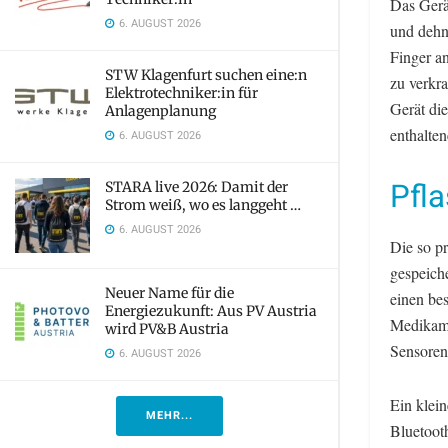
Das Gerä
6. AUGUST 2026
und dehn
Finger a
STW Klagenfurt suchen eine:n
zu verkra
Elektrotechniker:in für
Gerät die
Anlagenplanung
enthalte
6. AUGUST 2026
Pfla
STARA live 2026: Damit der
Strom weiß, wo es langgeht …
6. AUGUST 2026
Die so p
gespeiche
Neuer Name für die
einen be
Energiezukunft: Aus PV Austria
Medikame
wird PV&B Austria
Sensoren
6. AUGUST 2026
Ein klein
MEHR...
Bluetoot