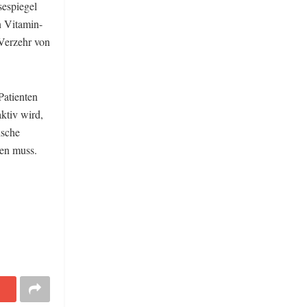
sespiegel
n Vitamin-
Verzehr von
Patienten
ktiv wird,
ische
den muss.