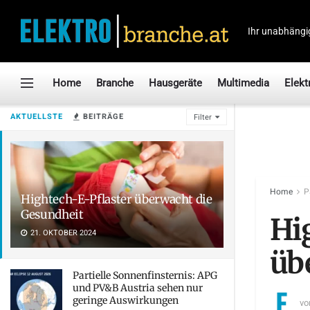
Ihr unabhängi
Home
Branche
Hausgeräte
Multimedia
Elekt
AKTUELLSTE
BEITRÄGE
Filter
Home
P
Hightech-E-Pflaster überwacht die
Gesundheit
Hi
21. OKTOBER 2024
üb
Partielle Sonnenfinsternis: APG
und PV&B Austria sehen nur
geringe Auswirkungen
vo