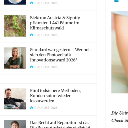
7. AUGUST 2026
Elektron Austria & Signify
pflanzten 1.441 Bäume im
Klimaschutzwald
7. AUGUST 2026
Standard war gestern – Wer holt
sich den Photovoltaik-
Innovationsaward 2026?
7. AUGUST 2026
Fünf todsichere Methoden,
Kunden sofort wieder
loszuwerden
7. AUGUST 2026
Die Univ
Check üb
Das Recht auf Reparatur ist da.
Die Reparaturbetriebe vielleicht