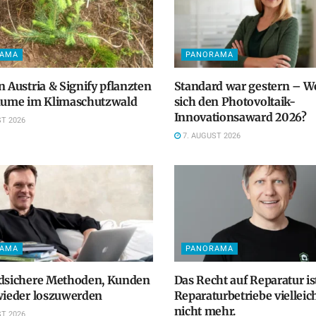
RAMA
PANORAMA
n Austria & Signify pflanzten
Standard war gestern – We
Bäume im Klimaschutzwald
sich den Photovoltaik-
Innovationsaward 2026?
T 2026
7. AUGUST 2026
RAMA
PANORAMA
odsichere Methoden, Kunden
Das Recht auf Reparatur ist
wieder loszuwerden
Reparaturbetriebe vielleic
nicht mehr.
T 2026