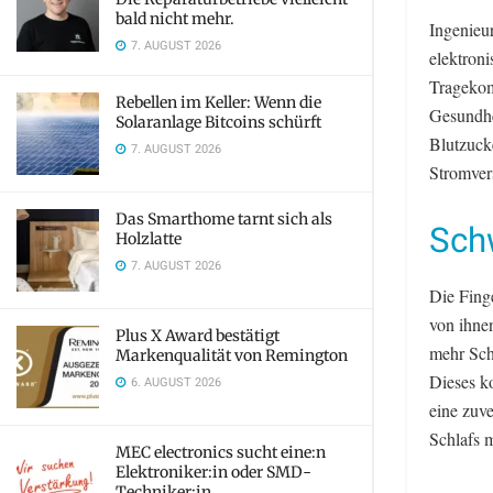
bald nicht mehr.
Ingenieu
7. AUGUST 2026
elektroni
Tragekom
Rebellen im Keller: Wenn die
Gesundhe
Solaranlage Bitcoins schürft
Blutzuck
7. AUGUST 2026
Stromver
Das Smarthome tarnt sich als
Sch
Holzlatte
7. AUGUST 2026
Die Fing
von ihne
Plus X Award bestätigt
mehr Sch
Markenqualität von Remington
Dieses ko
6. AUGUST 2026
eine zuve
Schlafs m
MEC electronics sucht eine:n
Elektroniker:in oder SMD-
Techniker:in