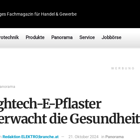
ges Fachmagazin für Handel & Gewerbe
rotechnik
Produkte
Panorama
Service
Jobbörse
WERBUNG
anorama
ghtech-E-Pflaster
erwacht die Gesundheit
n
Redaktion ELEKTRO|branche.at
21. Oktober 2024
in
Panorama