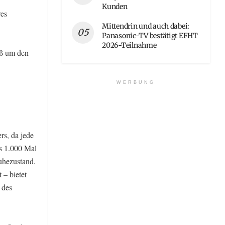
Kunden
res
Mittendrin und auch dabei:
Panasonic-TV bestätigt EFHT
2026-Teilnahme
iß um den
.
WERBUNG
rs, da jede
is 1.000 Mal
uhezustand.
 – bietet
 des