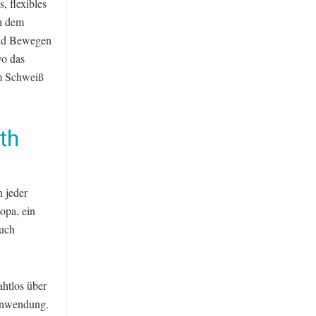
, flexibles
ch dem
und Bewegen
wo das
im Schweiß
th
n jeder
opa, ein
auch
ahtlos über
-Anwendung.