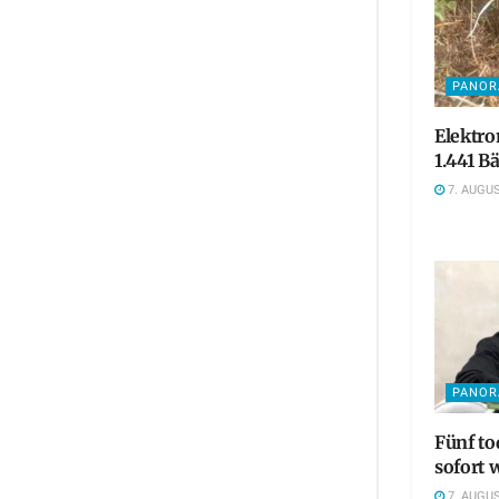
PANO
Elektro
1.441 
7. AUGUS
PANO
Fünf t
sofort 
7. AUGUS