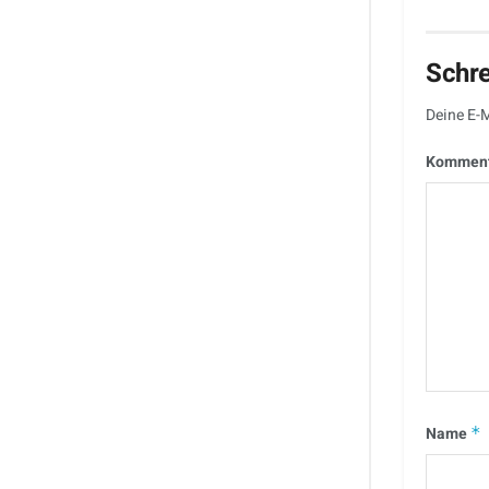
Schr
Deine E-M
Kommen
Name
*