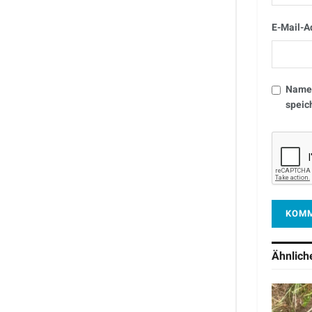
E-Mail-A
Name,
speic
Ähnlic