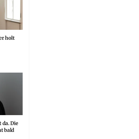
r holt
 da. Die
ht bald