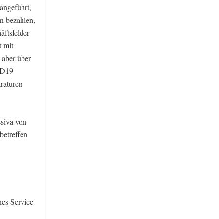
angeführt,
en bezahlen,
äftsfelder
t mit
 aber über
ID19-
raturen
siva von
betreffen
es Service