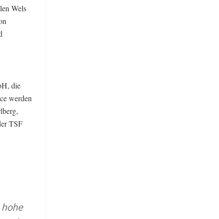
alen Wels
on
d
bH, die
vice werden
lberg,
 der TSF
 hohe