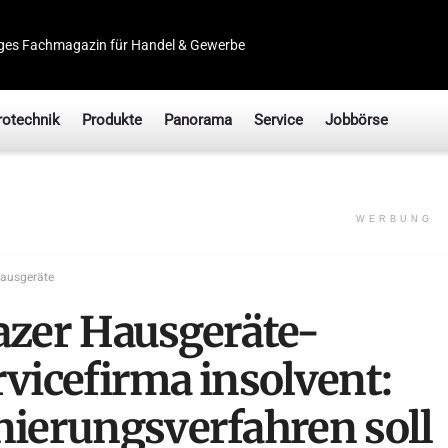
ges Fachmagazin für Handel & Gewerbe
rotechnik
Produkte
Panorama
Service
Jobbörse
WERBUNG
ausgeräte
azer Hausgeräte-
rvicefirma insolvent:
nierungsverfahren soll