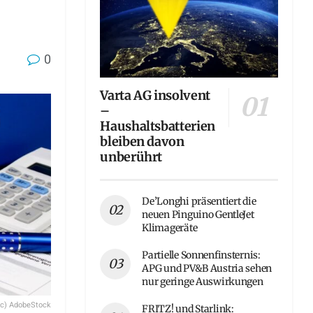
0
Varta AG insolvent
–
Haushaltsbatterien
bleiben davon
unberührt
De’Longhi präsentiert die
neuen Pinguino GentleJet
Klimageräte
Partielle Sonnenfinsternis:
APG und PV&B Austria sehen
nur geringe Auswirkungen
(c) AdobeStock
FRITZ! und Starlink: