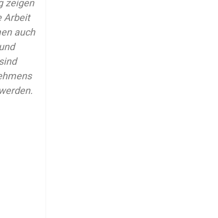
g zeigen
 Arbeit
men auch
 und
sind
nehmens
werden.