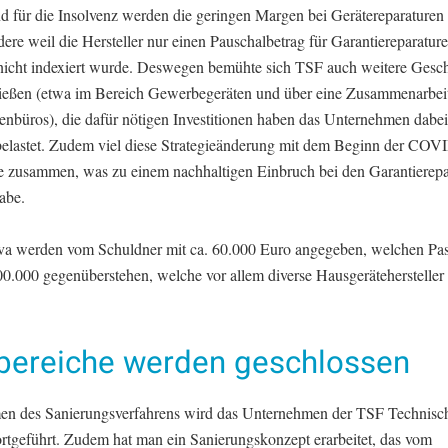
d für die Insolvenz werden die geringen Margen bei Gerätereparaturen 
ere weil die Hersteller nur einen Pauschalbetrag für Garantiereparatur
nicht indexiert wurde. Deswegen bemühte sich TSF auch weitere Gesch
ließen (etwa im Bereich Gewerbegeräten und über eine Zusammenarbei
enbüros), die dafür nötigen Investitionen haben das Unternehmen dabei
elastet. Zudem viel diese Strategieänderung mit dem Beginn der COV
 zusammen, was zu einem nachhaltigen Einbruch bei den Garantierepa
abe.
va werden vom Schuldner mit ca. 60.000 Euro angegeben, welchen Pas
00.000 gegenüberstehen, welche vor allem diverse Hausgerätehersteller 
lbereiche werden geschlossen
n des Sanierungsverfahrens wird das Unternehmen der TSF Technisch
tgeführt. Zudem hat man ein Sanierungskonzept erarbeitet, das vom