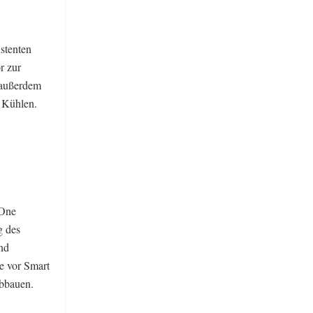
stenten
r zur
 außerdem
 Kühlen.
 One
g des
nd
e vor Smart
abbauen.