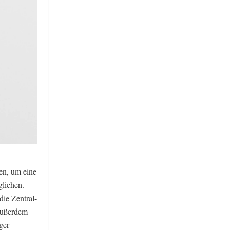
den, um eine
lichen.
ie Zentral-
 außerdem
ger