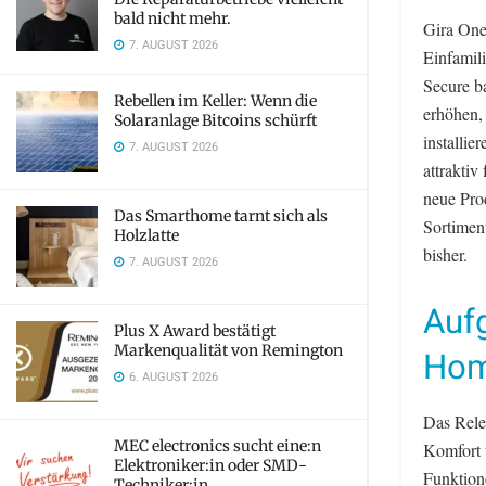
bald nicht mehr.
Gira One
7. AUGUST 2026
Einfamil
Secure ba
Rebellen im Keller: Wenn die
erhöhen, 
Solaranlage Bitcoins schürft
installie
7. AUGUST 2026
attraktiv
neue Pro
Das Smarthome tarnt sich als
Sortimen
Holzlatte
bisher.
7. AUGUST 2026
Auf
Plus X Award bestätigt
Markenqualität von Remington
Ho
6. AUGUST 2026
Das Rele
MEC electronics sucht eine:n
Komfort 
Elektroniker:in oder SMD-
Funktion
Techniker:in