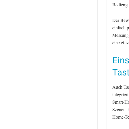
Bedienge
Der Bewe
einfach 
Messung 
eine eff
Eins
Tast
Auch Tas
integrier
Smart-Ho
Szenenab
Home-Tec