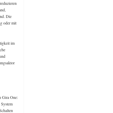
reduzieren
and,
nd. Die
ng oder mit
tigkeit im
iche
 und
ungsaktor
n Gira One:
s System
Schalten