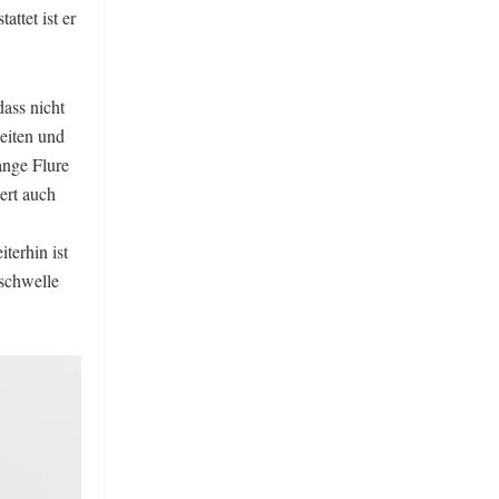
ttet ist er
dass nicht
eiten und
ange Flure
ert auch
terhin ist
sschwelle