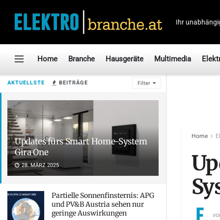
Ihr unabhängi
Home
Branche
Hausgeräte
Multimedia
Elekt
AKTUELLSTE
BEITRÄGE
Filter
Home
E
Updates fürs Smart Home-System
Gira One
Up
28. MÄRZ 2025
Sy
Partielle Sonnenfinsternis: APG
und PV&B Austria sehen nur
geringe Auswirkungen
vo