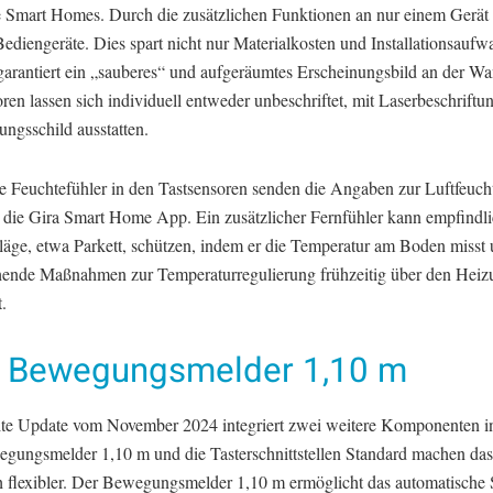
 Smart Homes. Durch die zusätzlichen Funktionen an nur einem Gerät 
Bediengeräte. Dies spart nicht nur Materialkosten und Installationsaufw
garantiert ein „sauberes“ und aufgeräumtes Erscheinungsbild an der Wa
ren lassen sich individuell entweder unbeschriftet, mit Laserbeschriftu
ungsschild ausstatten.
te Feuchtefühler in den Tastsensoren senden die Angaben zur Luftfeuch
die Gira Smart Home App. Ein zusätzlicher Fernfühler kann empfindl
äge, etwa Parkett, schützen, indem er die Temperatur am Boden misst
hende Maßnahmen zur Temperaturregulierung frühzeitig über den Heiz
t.
a Bewegungsmelder 1,10 m
te Update vom November 2024 integriert zwei weitere Komponenten i
gungsmelder 1,10 m und die Tasterschnittstellen Standard machen da
ch flexibler. Der Bewegungsmelder 1,10 m ermöglicht das automatische 