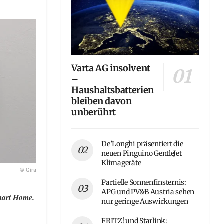
Varta AG insolvent
–
Haushaltsbatterien
bleiben davon
unberührt
De’Longhi präsentiert die
neuen Pinguino GentleJet
Klimageräte
© Gira
Partielle Sonnenfinsternis:
APG und PV&B Austria sehen
Smart Home.
nur geringe Auswirkungen
FRITZ! und Starlink: