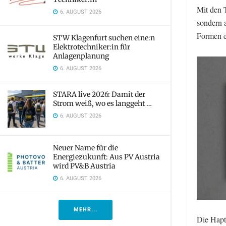
Mit den 
6. AUGUST 2026
sondern 
Formen e
STW Klagenfurt suchen eine:n
Elektrotechniker:in für
Anlagenplanung
6. AUGUST 2026
STARA live 2026: Damit der
Strom weiß, wo es langgeht …
6. AUGUST 2026
Neuer Name für die
Energiezukunft: Aus PV Austria
wird PV&B Austria
6. AUGUST 2026
MEHR...
Die Hapti