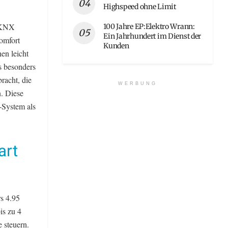
Highspeed ohne Limit
d KNX
100 Jahre EP:Elektro Wrann:
Ein Jahrhundert im Dienst der
komfort
Kunden
en leicht
s besonders
racht, die
WERBUNG
. Diese
-System als
art
s 4.95
is zu 4
 steuern.