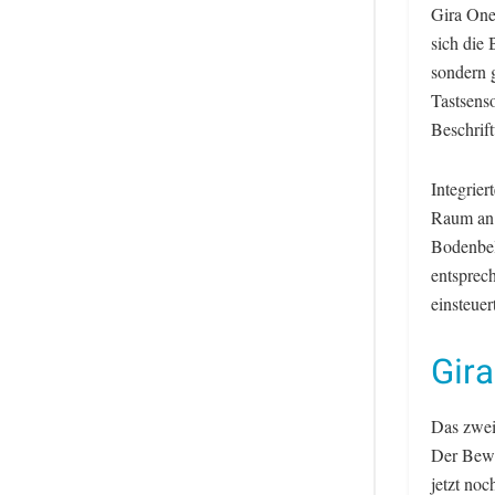
Gira One
sich die 
sondern 
Tastsenso
Beschrift
Integrier
Raum an 
Bodenbel
entsprec
einsteuer
Gir
Das zwei
Der Bewe
jetzt no