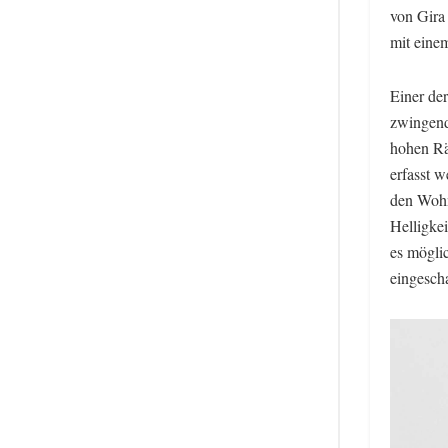
von Gira
mit einem
Einer der
zwingend
hohen Rä
erfasst w
den Wohn
Helligkei
es mögli
eingescha