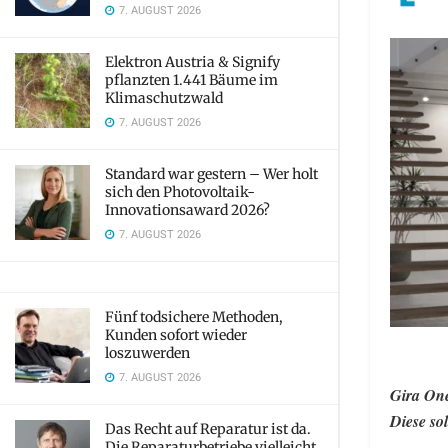
7. AUGUST 2026
Elektron Austria & Signify
pflanzten 1.441 Bäume im
Klimaschutzwald
7. AUGUST 2026
Standard war gestern – Wer holt
sich den Photovoltaik-
Innovationsaward 2026?
7. AUGUST 2026
Fünf todsichere Methoden,
Kunden sofort wieder
loszuwerden
7. AUGUST 2026
Gira One
Diese so
Das Recht auf Reparatur ist da.
Die Reparaturbetriebe vielleicht