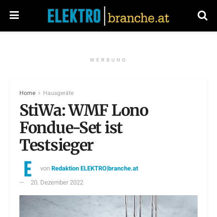
WERBUNG
Home
Hausgeräte
StiWa: WMF Lono
Fondue-Set ist
Testsieger
von
Redaktion ELEKTRO|branche.at
20. Dezember 2022